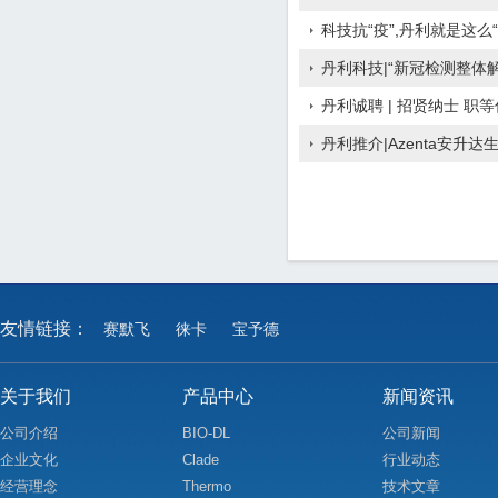
科技抗“疫”,丹利就是这么“
丹利科技|“新冠检测整体
丹利诚聘 | 招贤纳士 职
丹利推介|Azenta安升
友情链接：
赛默飞
徕卡
宝予德
关于我们
产品中心
新闻资讯
公司介绍
BIO-DL
公司新闻
企业文化
Clade
行业动态
经营理念
Thermo
技术文章